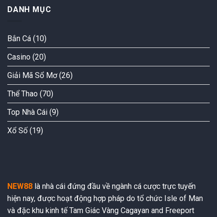
trí
vs
không
DANH MỤC
trong
Nantes
thể
top
bỏ
4:
lỡ
Real
Bắn Cá
(10)
giữa
Sociedad
Girona
vs
Casino
(20)
vs
Rayo
Valencia:
Vallecano
đang
Giải Mã Sổ Mơ
(26)
diễn
ra!
Thể Thao
(70)
Top Nhà Cái
(9)
Xổ Số
(19)
NEW88
là nhà cái đứng đầu về ngành cá cược trực tuyến
hiện nay, được hoạt động hợp pháp do tổ chức Isle of Man
và đặc khu kinh tế Tam Giác Vàng Cagayan and Freeport