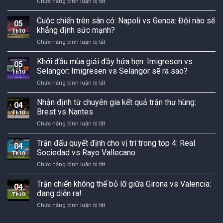
ở
Chức năng bình luận bị tắt
tài
U21
trong
Cuộc
năng
Kazakhstan:
cuộc
đối
Cuộc chiến trên sân cỏ: Napoli vs Genoa: Đội nào sẽ
trẻ:
Đội
05
chiến
đầu
Belarus
khẳng định sức mạnh?
nào
này?
Th10
đầy
U17
sẽ
ở
Chức năng bình luận bị tắt
kịch
vs
ghi
Cuộc
tính
Na
dấu
chiến
Khởi đầu mùa giải đầy hứa hẹn: Imigresen vs
giữa
Uy
05
ấn?
trên
Stuttgart
Selangor: Imigresen vs Selangor sẽ ra sao?
U17:
Th10
sân
vs
ai
ở
Chức năng bình luận bị tắt
cỏ:
Heidenheim:
sẽ
Khởi
Napoli
đang
tỏa
đầu
Nhận định từ chuyên gia kết quả trận thư hùng:
vs
đến
04
sáng?
mùa
Genoa:
Brest vs Nantes
gần!
Th10
giải
Đội
ở
Chức năng bình luận bị tắt
đầy
nào
Nhận
hứa
sẽ
định
Trận đấu quyết định cho vị trí trong top 4: Real
hẹn:
khẳng
04
từ
Imigresen
Sociedad vs Rayo Vallecano
định
Th10
chuyên
vs
sức
ở
Chức năng bình luận bị tắt
gia
Selangor:
mạnh?
Trận
kết
Imigresen
đấu
Trận chiến không thể bỏ lỡ giữa Girona vs Valencia:
quả
vs
04
quyết
trận
đang diễn ra!
Selangor
Th10
định
thư
sẽ
ở
Chức năng bình luận bị tắt
cho
hùng:
ra
Trận
vị
Brest
sao?
chiến