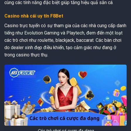
cùng các tính năng đặc biệt giúp tăng hiệu quả săn cá.
Casino nhà cái uy tín F8Bet
Casino trực tuyến có sự tham gia của các nhà cung cấp danh
tiếng như Evolution Gaming và Playtech, đem đến một loạt
các trò chơi như roulette, blackjack, baccarat. Các bàn chơi
do dealer xinh đẹp điều khiển, tạo cảm giác như đang ở
trong casino thực thụ.
Các trò chơi cá cược đa dạng