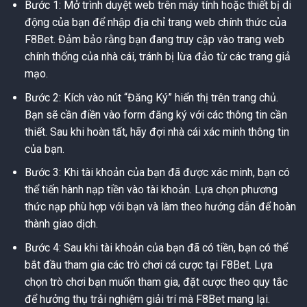
Bước 1: Mở trình duyệt web trên máy tính hoặc thiết bị di
động của bạn để nhập địa chỉ trang web chính thức của
F8Bet. Đảm bảo rằng bạn đang truy cập vào trang web
chính thống của nhà cái, tránh bị lừa đảo từ các trang giả
mạo.
Bước 2: Kích vào nút “Đăng Ký” hiển thị trên trang chủ.
Bạn sẽ cần điền vào form đăng ký với các thông tin cần
thiết. Sau khi hoàn tất, hãy đợi nhà cái xác minh thông tin
của bạn.
Bước 3: Khi tài khoản của bạn đã được xác minh, bạn có
thể tiến hành nạp tiền vào tài khoản. Lựa chọn phương
thức nạp phù hợp với bạn và làm theo hướng dẫn để hoàn
thành giao dịch.
Bước 4: Sau khi tài khoản của bạn đã có tiền, bạn có thể
bắt đầu tham gia các trò chơi cá cược tại F8Bet. Lựa
chọn trò chơi bạn muốn tham gia, đặt cược theo quy tắc
để hưởng thụ trải nghiệm giải trí mà F8Bet mang lại.