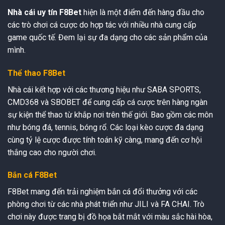
Nhà cái uy tín F8Bet
hiện là một điểm đến hàng đầu cho
các trò chơi cá cược do hợp tác với nhiều nhà cung cấp
game quốc tế. Đem lại sự đa dạng cho các sản phẩm của
mình.
Thể thao F8Bet
Nhà cái kết hợp với các thương hiệu như SABA SPORTS,
CMD368 và SBOBET để cung cấp cá cược trên hàng ngàn
sự kiện thể thao từ khắp nơi trên thế giới. Bao gồm các môn
như bóng đá, tennis, bóng rổ. Các loại kèo cược đa dạng
cùng tỷ lệ cược được tính toán kỹ càng, mang đến cơ hội
thắng cao cho người chơi.
Bắn cá F8Bet
F8Bet mang đến trải nghiệm bắn cá đổi thưởng với các
phòng chơi từ các nhà phát triển như JILI và FA CHAI. Trò
chơi này được trang bị đồ họa bắt mắt với màu sắc hài hòa,