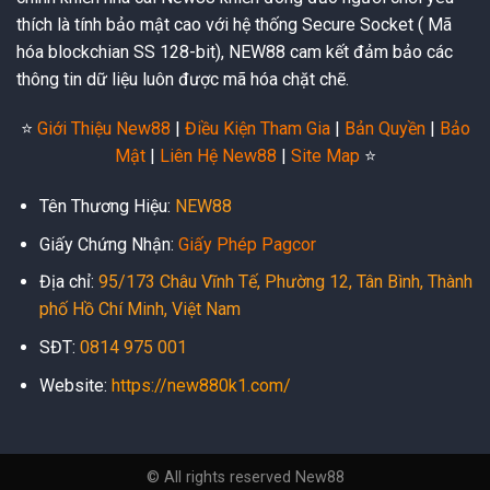
thích là tính bảo mật cao với hệ thống Secure Socket ( Mã
hóa blockchian SS 128-bit), NEW88 cam kết đảm bảo các
thông tin dữ liệu luôn được mã hóa chặt chẽ.
⭐️
Giới Thiệu New88
|
Điều Kiện Tham Gia
|
Bản Quyền
|
Bảo
Mật
|
Liên Hệ New88
|
Site Map
⭐️
Tên Thương Hiệu:
NEW88
Giấy Chứng Nhận:
Giấy Phép Pagcor
Địa chỉ:
95/173 Châu Vĩnh Tế, Phường 12, Tân Bình, Thành
phố Hồ Chí Minh, Việt Nam
SĐT:
0814 975 001
Website:
https://new880k1.com/
© All rights reserved New88