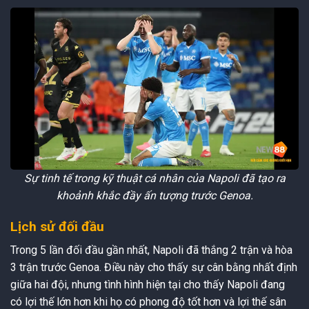
Sự tinh tế trong kỹ thuật cá nhân của Napoli đã tạo ra
khoảnh khắc đầy ấn tượng trước Genoa.
Lịch sử đối đầu
Trong 5 lần đối đầu gần nhất, Napoli đã thắng 2 trận và hòa
3 trận trước Genoa. Điều này cho thấy sự cân bằng nhất định
giữa hai đội, nhưng tình hình hiện tại cho thấy Napoli đang
có lợi thế lớn hơn khi họ có phong độ tốt hơn và lợi thế sân