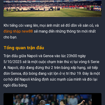
Khi tiếng còi vang lên, mọi ánh mắt sẽ đổ dồn về sân cỏ, và
đăng nhập new88
sẽ mang đến những thông tin mới nhất
cho bạn.
Tổng quan trận đấu
Trận đấu giữa Napoli và Genoa vào lúc 23h00 ngày
5/10/2025 sẽ là một cuộc chạm trán thú vị tại vòng 6 Serie
A. Napoli, đội đang đứng thứ 2 trên bảng xếp hạng, sẽ tiếp
đón Genoa, đội bóng đang vật lộn ở vị trí thứ 19. Đây là một
cơ hội để Napoli khẳng định sức mạnh của mình và đòi lại
ngôi đầu bảng.