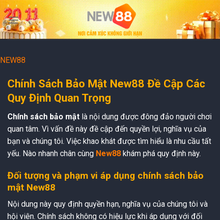
Skip
to
content
NEW88
Chính Sách Bảo Mật New88 Đề Cập Các
Quy Định Quan Trọng
Chính sách bảo mật
là nội dung được đông đảo người chơi
quan tâm. Vì vấn đề này đề cập đến quyền lợi, nghĩa vụ của
bạn và chúng tôi. Việc khao khát được tìm hiểu là nhu cầu tất
yếu. Nào nhanh chân cùng
New88
khám phá quy định này.
Đối tượng và phạm vi áp dụng chính sách bảo
mật New88
Nội dung này quy định quyền hạn, nghĩa vụ của chúng tôi và
hội viên. Chính sách không có hiệu lực khi áp dụng với đối