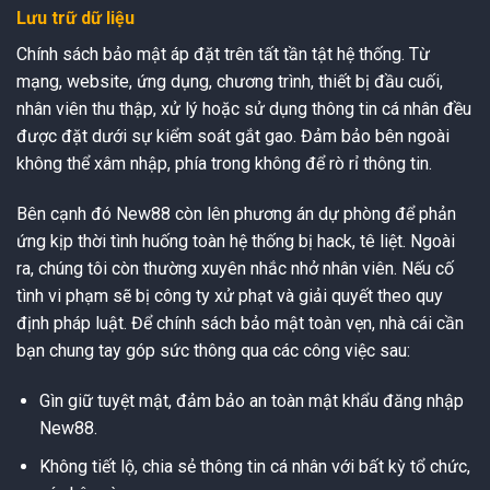
Lưu trữ dữ liệu
Chính sách bảo mật áp đặt trên tất tần tật hệ thống. Từ
mạng, website, ứng dụng, chương trình, thiết bị đầu cuối,
nhân viên thu thập, xử lý hoặc sử dụng thông tin cá nhân đều
được đặt dưới sự kiểm soát gắt gao. Đảm bảo bên ngoài
không thể xâm nhập, phía trong không để rò rỉ thông tin.
Bên cạnh đó New88 còn lên phương án dự phòng để phản
ứng kịp thời tình huống toàn hệ thống bị hack, tê liệt. Ngoài
ra, chúng tôi còn thường xuyên nhắc nhở nhân viên. Nếu cố
tình vi phạm sẽ bị công ty xử phạt và giải quyết theo quy
định pháp luật. Để chính sách bảo mật toàn vẹn, nhà cái cần
bạn chung tay góp sức thông qua các công việc sau:
Gìn giữ tuyệt mật, đảm bảo an toàn mật khẩu đăng nhập
New88.
Không tiết lộ, chia sẻ thông tin cá nhân với bất kỳ tổ chức,