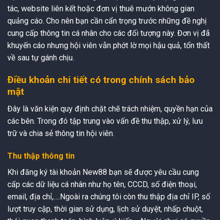
tác, website liên kết hoặc đơn vị thuê mướn không gian
quảng cáo. Cho nên bạn cần cẩn trọng trước những đề nghị
cung cấp thông tin cá nhân cho các đối tượng này. Đơn vị đã
khuyến cáo nhưng hội viên vẫn phớt lờ mọi hậu quả, tổn thất
về sau tự gánh chịu.
Điều khoản chi tiết có trong chính sách bảo
mật
Đây là văn kiện quy định chặt chẽ trách nhiệm, quyền hạn của
các bên. Trong đó tập trung vào vấn đề thu thập, xử lý, lưu
trữ và chia sẻ thông tin hội viên.
Thu thập thông tin
Khi đăng ký tài khoản New88 bạn sẽ được yêu cầu cung
cấp các dữ liệu cá nhân như họ tên, CCCD, số điện thoại,
email, địa chỉ,….Ngoài ra chúng tôi còn thu thập địa chỉ IP, số
lượt truy cập, thời gian sử dụng, lịch sử duyệt, nhấp chuột,