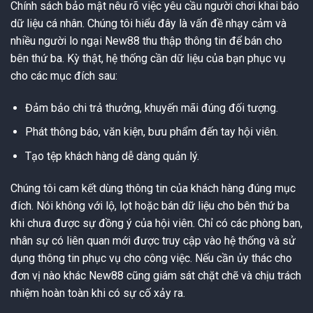
Chính sách bảo mật nêu rõ việc yêu cầu người chơi khai báo
dữ liệu cá nhân. Chúng tôi hiểu đây là vấn đề nhạy cảm và
nhiều người lo ngại New88 thu thập thông tin để bán cho
bên thứ ba. Kỳ thật, hệ thống cần dữ liệu của bạn phục vụ
cho các mục đích sau:
Đảm bảo chi trả thưởng, khuyến mãi đúng đối tượng.
Phát thông báo, văn kiện, bưu phẩm đến tay hội viên.
Tạo tệp khách hàng dễ dàng quản lý.
Chúng tôi cam kết dùng thông tin của khách hàng đúng mục
đích. Nói không với lộ, lọt hoặc bán dữ liệu cho bên thứ ba
khi chưa được sự đồng ý của hội viên. Chỉ có các phòng ban,
nhân sự có liên quan mới được truy cập vào hệ thống và sử
dụng thông tin phục vụ cho công việc. Nếu cần ủy thác cho
đơn vị nào khác New88 cũng giám sát chặt chẽ và chịu trách
nhiệm hoàn toàn khi có sự cố xảy ra.