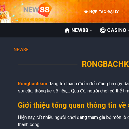
Skip
to
💎 HỢP TÁC ĐẠI LÝ
content
NEW88
CASINO
NEW88
RONGBACHKI
Rongbachkim
đang trở thành điểm đến đáng tin cậy dàn
soi cầu, thống kê số liệu,… Qua đó, người chơi có thể tì
Giới thiệu tổng quan thông tin v
Hiện nay, rất nhiều người chơi đang tham gia bộ môn lô đ
thành công.