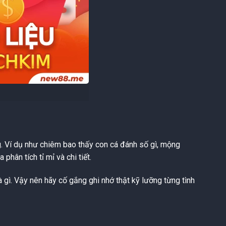
. Ví dụ như chiêm bao thấy con cá đánh số gì, mộng
hân tích tỉ mỉ và chi tiết.
gì. Vậy nên hãy cố gắng ghi nhớ thật kỹ lưỡng từng tình