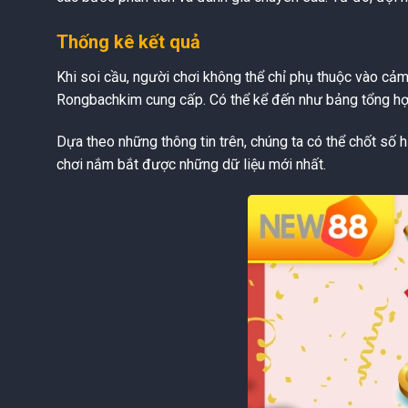
Thống kê kết quả
Khi soi cầu, người chơi không thể chỉ phụ thuộc vào c
Rongbachkim cung cấp. Có thể kể đến như bảng tổng hợp 
Dựa theo những thông tin trên, chúng ta có thể chốt số 
chơi nắm bắt được những dữ liệu mới nhất.