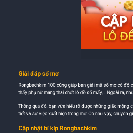
Giải đáp số mơ
Rongbachkim 100 cũng giúp bạn giải mã số mơ có độ chí
thấy phụ nữ mang thai chốt lô đề số mấy,… Ngoài ra, nhữ
Thông qua đó, bạn vừa hiểu rõ được những giấc mộng của
tiết và sự việc xuất hiện trong mơ. Có như vậy, chuyên g
Cập nhật bí kíp Rongbachkim