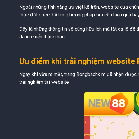
Ngoài những tính năng ưu việt kể trên, website của chúng
thức đặt cược, bật mí phương pháp soi cầu hiệu quả ha
Đây là những thông tin vô cùng hữu ích mà tất cả lô đề t
dàng chiến thắng hơn.
Ưu điểm khi trải nghiệm website 
Ngay khi vừa ra mắt, trang Rongbachkim đã nhận được nh
trải nghiệm tại website.