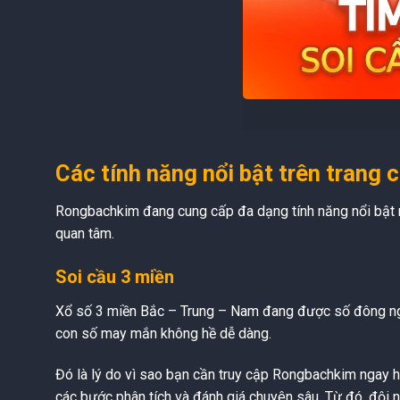
Các tính năng nổi bật trên trang
Rongbachkim đang cung cấp đa dạng tính năng nổi bật n
quan tâm.
Soi cầu 3 miền
Xổ số 3 miền Bắc – Trung – Nam đang được số đông ngườ
con số may mắn không hề dễ dàng.
Đó là lý do vì sao bạn cần truy cập Rongbachkim ngay h
các bước phân tích và đánh giá chuyên sâu. Từ đó, đội