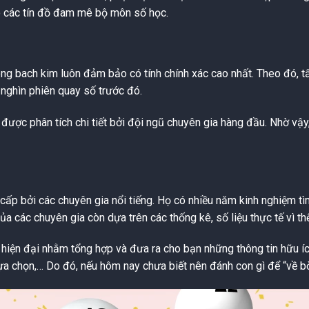
 các tín đồ đam mê bộ môn số học.
ong bach kim luôn đảm bảo có tính chính xác cao nhất. Theo đó, tấ
 nghìn phiên quay số trước đó.
ược phân tích chi tiết bởi đội ngũ chuyên gia hàng đầu. Nhờ vậy,
ấp bởi các chuyên gia nổi tiếng. Họ có nhiều năm kinh nghiệm tì
của các chuyên gia còn dựa trên các thống kê, số liệu thực tế vì 
iện đại nhằm tổng hợp và đưa ra cho bạn những thông tin hữu ích
ựa chọn,… Do đó, nếu hôm nay chưa biết nên đánh con gì để “về bờ