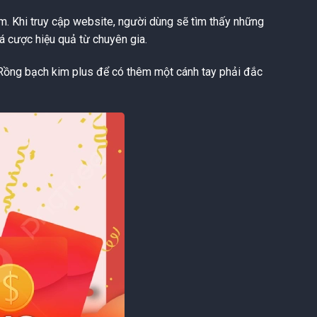
im. Khi truy cập website, người dùng sẽ tìm thấy những
á cược hiệu quả từ chuyên gia.
a Rồng bạch kim plus để có thêm một cánh tay phải đắc