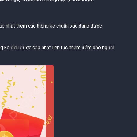
 cập nhật thêm các thống kê chuẩn xác đang được
thống kê đều được cập nhật liên tục nhằm đảm bảo người