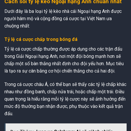
Cách soi tỷ lệ kèo Ngoại hạng Anh chuẩn nhất
Dưới đây là ba loại tỷ lệ kèo nhà cái Ngoại hạng Anh được
người hâm mộ và cộng đồng cá cược tại Việt Nam ưa
chuộng nhất:
Tỷ lệ cá cược chấp trong bóng đá
Tỷ lệ cá cược chấp thường được áp dụng cho các trận đấu
trong Giải Ngoại hạng Anh, nơi một đội bóng mạnh hơn sẽ
chấp một số bàn thắng nhất định cho đội yếu hơn. Mục tiêu
là tạo ra sự cân bằng cơ hội chiến thắng cho cả hai đội.
Trong cá cược châu Á, có thể bạn sẽ thấy các tỷ lệ chấp khác
nhau như đồng banh, chấp nửa trái, hoặc chấp một trái. Điều
quan trọng là hiểu rằng mỗi tỷ lệ cược này sẽ ảnh hưởng đến
mức độ thưởng bạn nhận được, phụ thuộc vào kết quả trận
đấu.