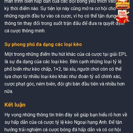
màn trình diễn hấp dẫn của các đội bóng yêu thích vào bất
kỳ thời điểm nào. Sự tiện lợi này cũng mở ra cơ hội cho
những người đầu tư vào cá cược, vì họ có thể tận dụng
thông tin thay đổi trong suốt trận đấu để đưa ra quyết định
cá cược thông minh.
Sự phong phú đa dạng các loại kèo
Một trong những điểm thu hút khác của cá cược tại giải EPL
là sự đa dạng của các loại kèo. Bên cạnh những loại tỷ lệ
phổ biến như kèo chấp, 1×2, tài xỉu, người chơi còn có thể
lựa chọn từ nhiều loại kèo khác như đoán tỷ số chính xác,
cược phạt góc, ném biên, đội ghi bàn đầu tiên và nhiều hơn
nữa.
Kết luận
Hy vọng những thông tin trên đây sẽ giúp bạn hiểu rõ hơn về
sự hấp dẫn của cá cược tỷ lệ kèo Ngoại hạng Anh. Để tận
hưởng trải nghiệm cá cược bóng đá hấp dẫn và có cơ hội