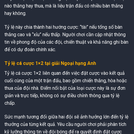
nào thắng hay thua, mà là liệu trận đấu có nhiều bàn thắng
hay không.
Tỷ lệ này chia thành hai hướng cược: “tài” nếu tổng số bàn
thắng cao và “xỉu” nếu thấp. Người chơi cần cập nhật thông
tin về phong độ của các đội, chiến thuật và khả năng ghi bàn
để có dự đoán chính xác.
Tỷ lệ cá cược 1×2 tại giải Ngoại hạng Anh
Tỷ lệ cá cược 1×2 liên quan đến việc đặt cược vào kết quả
cuối cùng của một trận đấu, bao gồm chiến thắng, hòa hoặc
thua của đội nhà. Điểm nổi bật của loại cược này là sự đơn
giản và trực tiếp, không có sự điều chỉnh thông qua tỷ lệ
chấp.
Sức mạnh tương đối giữa hai đội sẽ ảnh hưởng lớn đến tỷ lệ
thưởng của từng kết quả. Yêu cầu người chơi phải phân tích
kỹ lưỡng thông tin về đội bóng để ra quyết định đặt cược