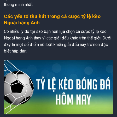
thông minh nhất.
Các yếu tố thu hút trong cá cược tỷ lệ kèo
Ngoại hạng Anh
Có nhiều lý do tại sao bạn nên lựa chọn cá cược tỷ lệ kèo
Ngoại hạng Anh thay vì các giải đấu khác trên thế giới. Dưới
đây là một số điểm nổi bật khiến giải đấu này trở nên đặc
biệt hấp dẫn: