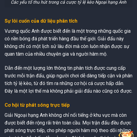
Các yếu tố thu hút trong cá cược tỷ lệ kèo Ngoại hạng Anh
Sự lôi cuốn của dữ liệu phân tích
Vương quốc Anh được biết đến là một trong những quốc gia
có nền bóng đá phát triển hàng đầu thế giới. Giải đấu này
không chỉ có một lịch sử lâu đời mà còn luôn nhận được sự
quan tâm của nhiều chuyên gia và người hâm mộ.
Dẫn đến một lượng lớn thông tin phân tích được cung cấp
trước mỗi trận đấu, giúp người chơi dễ dàng tiếp cận và phân
tích tỷ lệ kèo, từ đó tìm ra những cơ hội cá cược hấp dẫn.
Đây là một lợi thế mà không phải giải đấu nào cũng có được.
Cơ hội từ phát sóng trực tiếp
Giải Ngoại hạng Anh không chỉ nổi tiếng ở khu vực mà còn
được biết đến rộng rãi trên toàn cầu. Mọi trận đấu đều được
phát sóng trực tiếp, cho phép người hâm mộ theo dõi những