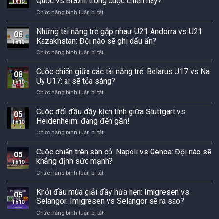
Quốc vs Brazil: trong cuộc chiến này?
Th10
sân
ở
Chức năng bình luận bị tắt
cỏ:
Đối
Mauritius
đầu
Những tài năng trẻ gặp nhau: U21 Andorra vs U21
vs
08
lịch
Cameroon:
Kazakhstan: Đội nào sẽ ghi dấu ấn?
Th10
sử:
ai
ở
Chức năng bình luận bị tắt
Ai
sẽ
Những
sẽ
bứt
tài
Cuộc chiến giữa các tài năng trẻ: Belarus U17 vs Na
khẳng
phá?
08
năng
định
Uy U17: ai sẽ tỏa sáng?
Th10
trẻ
sức
ở
Chức năng bình luận bị tắt
gặp
mạnh?
Cuộc
nhau:
Hàn
chiến
Cuộc đối đầu đầy kịch tính giữa Stuttgart vs
U21
Quốc
05
giữa
Andorra
Heidenheim: đang đến gần!
vs
Th10
các
vs
Brazil:
ở
Chức năng bình luận bị tắt
tài
U21
trong
Cuộc
năng
Kazakhstan:
cuộc
đối
Cuộc chiến trên sân cỏ: Napoli vs Genoa: Đội nào sẽ
trẻ:
Đội
05
chiến
đầu
Belarus
khẳng định sức mạnh?
nào
này?
Th10
đầy
U17
sẽ
ở
Chức năng bình luận bị tắt
kịch
vs
ghi
Cuộc
tính
Na
dấu
chiến
Khởi đầu mùa giải đầy hứa hẹn: Imigresen vs
giữa
Uy
05
ấn?
trên
Stuttgart
Selangor: Imigresen vs Selangor sẽ ra sao?
U17:
Th10
sân
vs
ai
ở
Chức năng bình luận bị tắt
cỏ:
Heidenheim:
sẽ