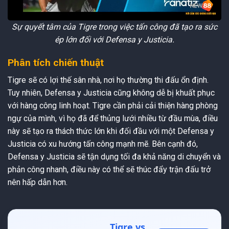
Sự quyết tâm của Tigre trong việc tấn công đã tạo ra sức
ép lớn đối với Defensa y Justicia.
Phân tích chiến thuật
Tigre sẽ có lợi thế sân nhà, nơi họ thường thi đấu ổn định.
Tuy nhiên, Defensa y Justicia cũng không dễ bị khuất phục
với hàng công linh hoạt. Tigre cần phải cải thiện hàng phòng
ngự của mình, vì họ đã để thủng lưới nhiều từ đầu mùa, điều
này sẽ tạo ra thách thức lớn khi đối đầu với một Defensa y
Justicia có xu hướng tấn công mạnh mẽ. Bên cạnh đó,
Defensa y Justicia sẽ tận dụng tối đa khả năng di chuyển và
phản công nhanh, điều này có thể sẽ thúc đẩy trận đấu trở
nên hấp dẫn hơn.
Tigre vs