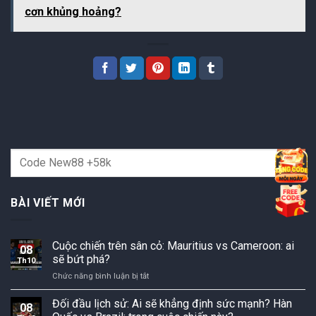
cơn khủng hoảng?
BÀI VIẾT MỚI
Cuộc chiến trên sân cỏ: Mauritius vs Cameroon: ai
08
sẽ bứt phá?
Th10
ở
Chức năng bình luận bị tắt
Cuộc
chiến
Đối đầu lịch sử: Ai sẽ khẳng định sức mạnh? Hàn
08
trên