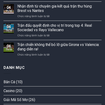
Khởi
Napoli
đang
tỏa
đầu
Nhận định từ chuyên gia kết quả trận thư hùng:
vs
đến
04
sáng?
mùa
Genoa:
Brest vs Nantes
gần!
Th10
giải
Đội
ở
Chức năng bình luận bị tắt
đầy
nào
Nhận
hứa
sẽ
định
Trận đấu quyết định cho vị trí trong top 4: Real
hẹn:
khẳng
04
từ
Imigresen
Sociedad vs Rayo Vallecano
định
Th10
chuyên
vs
sức
ở
Chức năng bình luận bị tắt
gia
Selangor:
mạnh?
Trận
kết
Imigresen
đấu
Trận chiến không thể bỏ lỡ giữa Girona vs Valencia:
quả
vs
04
quyết
trận
đang diễn ra!
Selangor
Th10
định
thư
sẽ
ở
Chức năng bình luận bị tắt
cho
hùng:
ra
Trận
vị
Brest
sao?
chiến
trí
vs
không
DANH MỤC
trong
Nantes
thể
top
bỏ
4:
lỡ
Real
Bắn Cá
(10)
giữa
Sociedad
Girona
vs
Casino
(20)
vs
Rayo
Valencia:
Vallecano
đang
Giải Mã Sổ Mơ
(26)
diễn