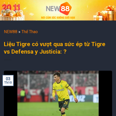
Skip
to
content
NEW88
»
Thể Thao
Liệu Tigre có vượt qua sức ép từ Tigre
vs Defensa y Justicia: ?
03
Th10