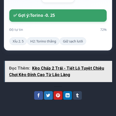
✅ Gợi ý:
Torino -0. 25
Độ tự tin
72%
Xỉu 2. 5
H2: Torino thắng
Giữ sạch lưới
Đọc Thêm:
Kèo Chấp 2 Trái - Tiết Lộ Tuyệt Chiêu
Chơi Kèo Đỉnh Cao Từ Lão Làng