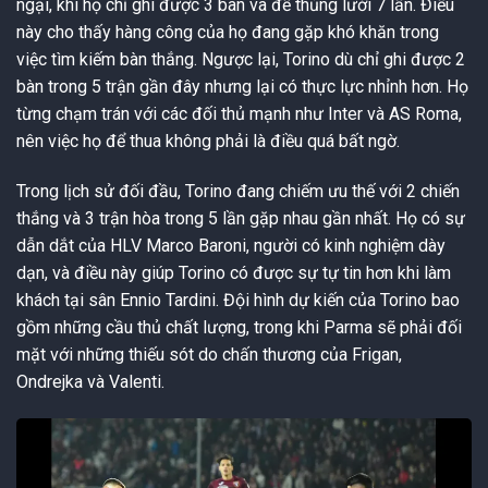
ngại, khi họ chỉ ghi được 3 bàn và để thủng lưới 7 lần. Điều
này cho thấy hàng công của họ đang gặp khó khăn trong
việc tìm kiếm bàn thắng. Ngược lại, Torino dù chỉ ghi được 2
bàn trong 5 trận gần đây nhưng lại có thực lực nhỉnh hơn. Họ
từng chạm trán với các đối thủ mạnh như Inter và AS Roma,
nên việc họ để thua không phải là điều quá bất ngờ.
Trong lịch sử đối đầu, Torino đang chiếm ưu thế với 2 chiến
thắng và 3 trận hòa trong 5 lần gặp nhau gần nhất. Họ có sự
dẫn dắt của HLV Marco Baroni, người có kinh nghiệm dày
dạn, và điều này giúp Torino có được sự tự tin hơn khi làm
khách tại sân Ennio Tardini. Đội hình dự kiến của Torino bao
gồm những cầu thủ chất lượng, trong khi Parma sẽ phải đối
mặt với những thiếu sót do chấn thương của Frigan,
Ondrejka và Valenti.