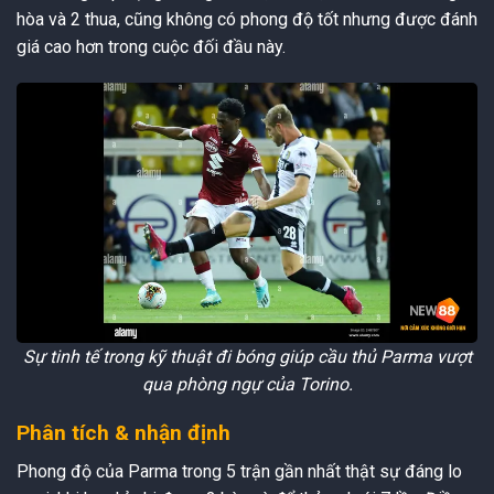
hòa và 2 thua, cũng không có phong độ tốt nhưng được đánh
giá cao hơn trong cuộc đối đầu này.
Sự tinh tế trong kỹ thuật đi bóng giúp cầu thủ Parma vượt
qua phòng ngự của Torino.
Phân tích & nhận định
Phong độ của Parma trong 5 trận gần nhất thật sự đáng lo