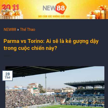
Skip
to
content
NEW88
»
Thể Thao
Parma vs Torino: Ai sẽ là kẻ gượng dậy
trong cuộc chiến này?
28
Th9