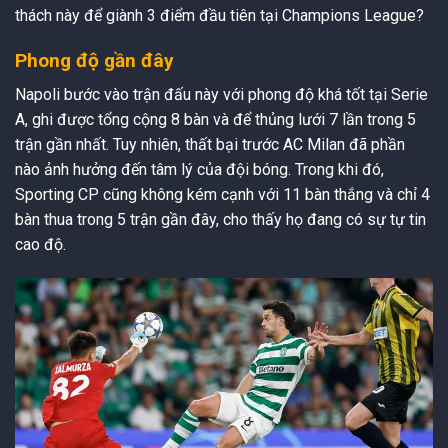
thách này để giành 3 điểm đầu tiên tại Champions League?
Phong độ gần đây
Napoli bước vào trận đấu này với phong độ khá tốt tại Serie
A, ghi được tổng cộng 8 bàn và để thủng lưới 7 lần trong 5
trận gần nhất. Tuy nhiên, thất bại trước AC Milan đã phần
nào ảnh hưởng đến tâm lý của đội bóng. Trong khi đó,
Sporting CP cũng không kém cạnh với 11 bàn thắng và chỉ 4
bàn thua trong 5 trận gần đây, cho thấy họ đang có sự tự tin
cao độ.