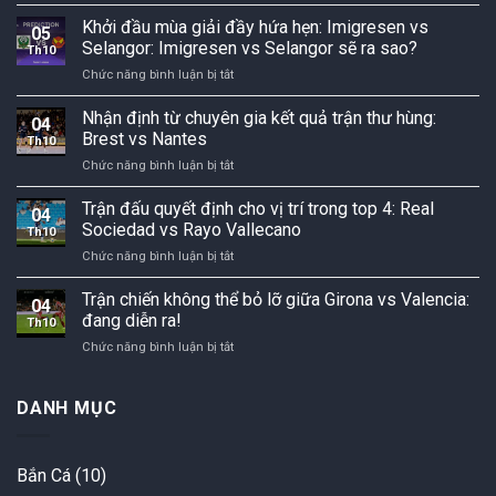
Cuộc
tính
Na
dấu
chiến
Khởi đầu mùa giải đầy hứa hẹn: Imigresen vs
giữa
Uy
05
ấn?
trên
Stuttgart
Selangor: Imigresen vs Selangor sẽ ra sao?
U17:
Th10
sân
vs
ai
ở
Chức năng bình luận bị tắt
cỏ:
Heidenheim:
sẽ
Khởi
Napoli
đang
tỏa
đầu
Nhận định từ chuyên gia kết quả trận thư hùng:
vs
đến
04
sáng?
mùa
Genoa:
Brest vs Nantes
gần!
Th10
giải
Đội
ở
Chức năng bình luận bị tắt
đầy
nào
Nhận
hứa
sẽ
định
Trận đấu quyết định cho vị trí trong top 4: Real
hẹn:
khẳng
04
từ
Imigresen
Sociedad vs Rayo Vallecano
định
Th10
chuyên
vs
sức
ở
Chức năng bình luận bị tắt
gia
Selangor:
mạnh?
Trận
kết
Imigresen
đấu
Trận chiến không thể bỏ lỡ giữa Girona vs Valencia:
quả
vs
04
quyết
trận
đang diễn ra!
Selangor
Th10
định
thư
sẽ
ở
Chức năng bình luận bị tắt
cho
hùng:
ra
Trận
vị
Brest
sao?
chiến
trí
vs
không
DANH MỤC
trong
Nantes
thể
top
bỏ
4:
lỡ
Real
Bắn Cá
(10)
giữa
Sociedad