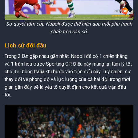
Sự quyết tâm của Napoli được thể hiện qua mỗi pha tranh
chấp trên sân cỏ.
Lịch sử đối đầu
Trong 2 lần gặp nhau gần nhất, Napoli đã có 1 chiến thắng
và 1 trận hòa trước Sporting CP. Điều này mang lại tâm lý tốt
cho đội bóng Italia khi bước vào trận đấu này. Tuy nhiên, sự
thay đổi về phong độ và lực lượng của cả hai đội trong thời
gian gần đây sẽ là yếu tố quyết định cho kết quả trận đấu
tới.