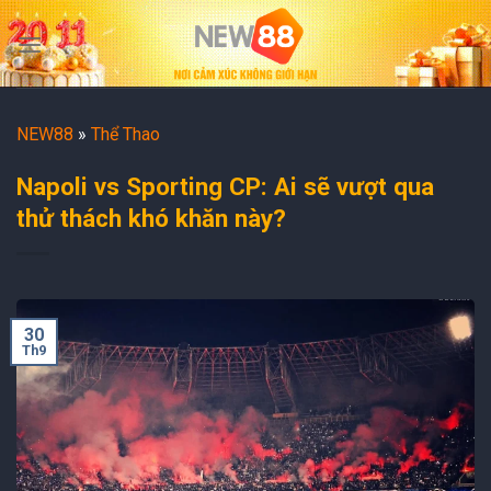
Skip
to
content
NEW88
»
Thể Thao
Napoli vs Sporting CP: Ai sẽ vượt qua
thử thách khó khăn này?
30
Th9