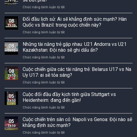
Th10
ở
Chức năng bình luận bị tắt
Cuộc
chiến
Đối đầu lịch sử: Ai sẽ khẳng định sức mạnh? Hàn
08
trên
Quốc vs Brazil: trong cuộc chiến này?
Th10
sân
ở
Chức năng bình luận bị tắt
cỏ:
Đối
Mauritius
đầu
Những tài năng trẻ gặp nhau: U21 Andorra vs U21
vs
08
lịch
Cameroon:
Kazakhstan: Đội nào sẽ ghi dấu ấn?
Th10
sử:
ai
ở
Chức năng bình luận bị tắt
Ai
sẽ
Những
sẽ
bứt
tài
Cuộc chiến giữa các tài năng trẻ: Belarus U17 vs Na
khẳng
phá?
08
năng
định
Uy U17: ai sẽ tỏa sáng?
Th10
trẻ
sức
ở
Chức năng bình luận bị tắt
gặp
mạnh?
Cuộc
nhau:
Hàn
chiến
Cuộc đối đầu đầy kịch tính giữa Stuttgart vs
U21
Quốc
05
giữa
Andorra
Heidenheim: đang đến gần!
vs
Th10
các
vs
Brazil:
ở
Chức năng bình luận bị tắt
tài
U21
trong
Cuộc
năng
Kazakhstan:
cuộc
đối
Cuộc chiến trên sân cỏ: Napoli vs Genoa: Đội nào sẽ
trẻ:
Đội
05
chiến
đầu
Belarus
khẳng định sức mạnh?
nào
này?
Th10
đầy
U17
sẽ
ở
Chức năng bình luận bị tắt
kịch
vs
ghi