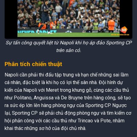
Sự tấn công quyết liệt từ Napoli khi họ áp đảo Sporting CP
trên sân cỏ.
Phân tích chiến thuật
Napoli cần phải thi đấu tập trung và hạn chế những sai lầm
cá nhân, đặc biệt là khi họ có lợi thế sân nhà. Đội hình dự
kiến của Napoli với Meret trong khung gỗ, cùng các cầu thủ
như Politano, Anguissa và De Bruyne trên hàng công, sẽ tạo
ra sức ép lớn lên hàng phòng ngự của Sporting CP. Ngược
lại, Sporting CP sẽ phải chủ động phòng ngự và tìm kiếm cơ
hội phản công với các cầu thủ như Trincao và Pote, nhằm
khai thác những sơ hở của đội chủ nhà.