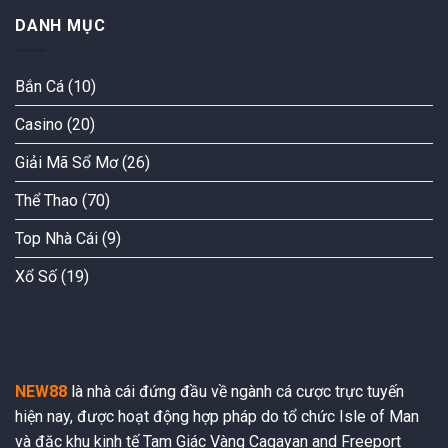
chiến
trí
vs
không
DANH MỤC
trong
Nantes
thể
top
bỏ
4:
lỡ
Real
Bắn Cá
(10)
giữa
Sociedad
Girona
vs
Casino
(20)
vs
Rayo
Valencia:
Vallecano
đang
Giải Mã Sổ Mơ
(26)
diễn
ra!
Thể Thao
(70)
Top Nhà Cái
(9)
Xổ Số
(19)
NEW88
là nhà cái đứng đầu về ngành cá cược trực tuyến
hiện nay, được hoạt động hợp pháp do tổ chức Isle of Man
và đặc khu kinh tế Tam Giác Vàng Cagayan and Freeport