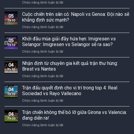
ở
Chức năng bình luận bị tắt
tài
U21
trong
Cuộc
năng
Kazakhstan:
cuộc
đối
Cuộc chiến trên sân cỏ: Napoli vs Genoa: Đội nào sẽ
trẻ:
Đội
05
chiến
đầu
Belarus
khẳng định sức mạnh?
nào
này?
Th10
đầy
U17
sẽ
ở
Chức năng bình luận bị tắt
kịch
vs
ghi
Cuộc
tính
Na
dấu
chiến
Khởi đầu mùa giải đầy hứa hẹn: Imigresen vs
giữa
Uy
05
ấn?
trên
Stuttgart
Selangor: Imigresen vs Selangor sẽ ra sao?
U17:
Th10
sân
vs
ai
ở
Chức năng bình luận bị tắt
cỏ:
Heidenheim:
sẽ
Khởi
Napoli
đang
tỏa
đầu
Nhận định từ chuyên gia kết quả trận thư hùng:
vs
đến
04
sáng?
mùa
Genoa:
Brest vs Nantes
gần!
Th10
giải
Đội
ở
Chức năng bình luận bị tắt
đầy
nào
Nhận
hứa
sẽ
định
Trận đấu quyết định cho vị trí trong top 4: Real
hẹn:
khẳng
04
từ
Imigresen
Sociedad vs Rayo Vallecano
định
Th10
chuyên
vs
sức
ở
Chức năng bình luận bị tắt
gia
Selangor:
mạnh?
Trận
kết
Imigresen
đấu
Trận chiến không thể bỏ lỡ giữa Girona vs Valencia:
quả
vs
04
quyết
trận
đang diễn ra!
Selangor
Th10
định
thư
sẽ
ở
Chức năng bình luận bị tắt
cho
hùng:
ra
Trận
vị
Brest
sao?