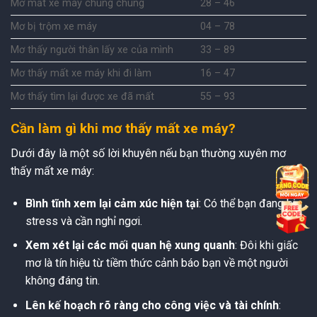
Mơ mất xe máy chung chung
28 – 46
Mơ bị trộm xe máy
04 – 78
Mơ thấy người thân lấy xe của mình
33 – 89
Mơ thấy mất xe máy khi đi làm
16 – 47
Mơ thấy tìm lại được xe đã mất
55 – 93
Cần làm gì khi mơ thấy mất xe máy?
Dưới đây là một số lời khuyên nếu bạn thường xuyên mơ
thấy mất xe máy:
Bình tĩnh xem lại cảm xúc hiện tại
: Có thể bạn đang bị
stress và cần nghỉ ngơi.
Xem xét lại các mối quan hệ xung quanh
: Đôi khi giấc
mơ là tín hiệu từ tiềm thức cảnh báo bạn về một người
không đáng tin.
Lên kế hoạch rõ ràng cho công việc và tài chính
: