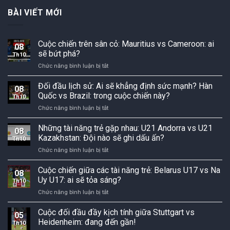
BÀI VIẾT MỚI
Cuộc chiến trên sân cỏ: Mauritius vs Cameroon: ai
08
sẽ bứt phá?
Th10
ở
Chức năng bình luận bị tắt
Cuộc
chiến
Đối đầu lịch sử: Ai sẽ khẳng định sức mạnh? Hàn
08
trên
Quốc vs Brazil: trong cuộc chiến này?
Th10
sân
ở
Chức năng bình luận bị tắt
cỏ:
Đối
Mauritius
đầu
Những tài năng trẻ gặp nhau: U21 Andorra vs U21
vs
08
lịch
Cameroon:
Kazakhstan: Đội nào sẽ ghi dấu ấn?
Th10
sử:
ai
ở
Chức năng bình luận bị tắt
Ai
sẽ
Những
sẽ
bứt
tài
Cuộc chiến giữa các tài năng trẻ: Belarus U17 vs Na
khẳng
phá?
08
năng
định
Uy U17: ai sẽ tỏa sáng?
Th10
trẻ
sức
ở
Chức năng bình luận bị tắt
gặp
mạnh?
Cuộc
nhau:
Hàn
chiến
Cuộc đối đầu đầy kịch tính giữa Stuttgart vs
U21
Quốc
05
giữa
Andorra
Heidenheim: đang đến gần!
vs
Th10
các
vs
Brazil: