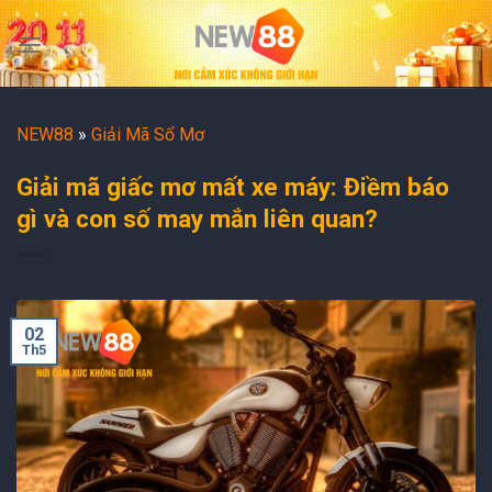
Skip
to
content
NEW88
»
Giải Mã Sổ Mơ
Giải mã giấc mơ mất xe máy: Điềm báo
gì và con số may mắn liên quan?
02
Th5