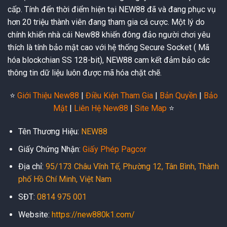
cấp. Tính đến thời điểm hiện tại NEW88 đã và đang phục vụ
hơn 20 triệu thành viên đang tham gia cá cược. Một lý do
chính khiến nhà cái New88 khiến đông đảo người chơi yêu
thích là tính bảo mật cao với hệ thống Secure Socket ( Mã
hóa blockchian SS 128-bit), NEW88 cam kết đảm bảo các
thông tin dữ liệu luôn được mã hóa chặt chẽ.
⭐️
Giới Thiệu New88
|
Điều Kiện Tham Gia
|
Bản Quyền
|
Bảo
Mật
|
Liên Hệ New88
|
Site Map
⭐️
Tên Thương Hiệu:
NEW88
Giấy Chứng Nhận:
Giấy Phép Pagcor
Địa chỉ:
95/173 Châu Vĩnh Tế, Phường 12, Tân Bình, Thành
phố Hồ Chí Minh, Việt Nam
SĐT:
0814 975 001
Website:
https://new880k1.com/