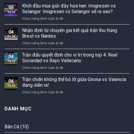
Na
dấu
chiến
Khởi đầu mùa giải đầy hứa hẹn: Imigresen vs
giữa
Uy
05
ấn?
trên
Stuttgart
Selangor: Imigresen vs Selangor sẽ ra sao?
U17:
Th10
sân
vs
ai
ở
Chức năng bình luận bị tắt
cỏ:
Heidenheim:
sẽ
Khởi
Napoli
đang
tỏa
đầu
Nhận định từ chuyên gia kết quả trận thư hùng:
vs
đến
04
sáng?
mùa
Genoa:
Brest vs Nantes
gần!
Th10
giải
Đội
ở
Chức năng bình luận bị tắt
đầy
nào
Nhận
hứa
sẽ
định
Trận đấu quyết định cho vị trí trong top 4: Real
hẹn:
khẳng
04
từ
Imigresen
Sociedad vs Rayo Vallecano
định
Th10
chuyên
vs
sức
ở
Chức năng bình luận bị tắt
gia
Selangor:
mạnh?
Trận
kết
Imigresen
đấu
Trận chiến không thể bỏ lỡ giữa Girona vs Valencia:
quả
vs
04
quyết
trận
đang diễn ra!
Selangor
Th10
định
thư
sẽ
ở
Chức năng bình luận bị tắt
cho
hùng:
ra
Trận
vị
Brest
sao?
chiến
trí
vs
không
DANH MỤC
trong
Nantes
thể
top
bỏ
4:
lỡ
Real
Bắn Cá
(10)
giữa
Sociedad
Girona
vs