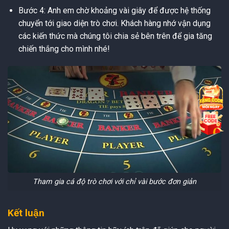
Bước 4: Anh em chờ khoảng vài giây để được hệ thống
chuyển tới giao diện trò chơi. Khách hàng nhớ vận dụng
các kiến thức mà chúng tôi chia sẻ bên trên để gia tăng
chiến thắng cho mình nhé!
Tham gia cá độ trò chơi với chỉ vài bước đơn giản
Kết luận