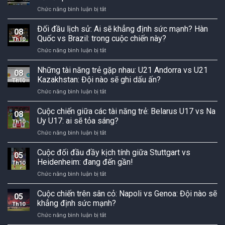
ở
Chức năng bình luận bị tắt
Cuộc
chiến
Đối đầu lịch sử: Ai sẽ khẳng định sức mạnh? Hàn
08
trên
Quốc vs Brazil: trong cuộc chiến này?
Th10
sân
ở
Chức năng bình luận bị tắt
cỏ:
Đối
Mauritius
đầu
Những tài năng trẻ gặp nhau: U21 Andorra vs U21
vs
08
lịch
Cameroon:
Kazakhstan: Đội nào sẽ ghi dấu ấn?
Th10
sử:
ai
ở
Chức năng bình luận bị tắt
Ai
sẽ
Những
sẽ
bứt
tài
Cuộc chiến giữa các tài năng trẻ: Belarus U17 vs Na
khẳng
phá?
08
năng
định
Uy U17: ai sẽ tỏa sáng?
Th10
trẻ
sức
ở
Chức năng bình luận bị tắt
gặp
mạnh?
Cuộc
nhau:
Hàn
chiến
Cuộc đối đầu đầy kịch tính giữa Stuttgart vs
U21
Quốc
05
giữa
Andorra
Heidenheim: đang đến gần!
vs
Th10
các
vs
Brazil:
ở
Chức năng bình luận bị tắt
tài
U21
trong
Cuộc
năng
Kazakhstan:
cuộc
đối
Cuộc chiến trên sân cỏ: Napoli vs Genoa: Đội nào sẽ
trẻ:
Đội
05
chiến
đầu
Belarus
khẳng định sức mạnh?
nào
này?
Th10
đầy
U17
sẽ
ở
Chức năng bình luận bị tắt
kịch
vs
ghi
Cuộc
tính