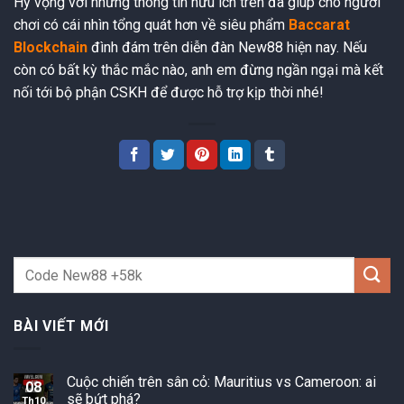
Hy vọng với những thông tin hữu ích trên đã giúp cho người
chơi có cái nhìn tổng quát hơn về siêu phẩm
Baccarat
Blockchain
đình đám trên diễn đàn New88 hiện nay. Nếu
còn có bất kỳ thắc mắc nào, anh em đừng ngần ngại mà kết
nối tới bộ phận CSKH để được hỗ trợ kịp thời nhé!
BÀI VIẾT MỚI
Cuộc chiến trên sân cỏ: Mauritius vs Cameroon: ai
08
sẽ bứt phá?
Th10