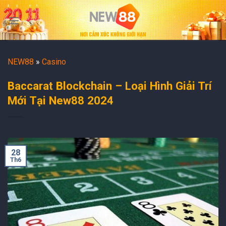
Skip
to
content
NEW88
»
Casino
Baccarat Blockchain – Loại Hình Giải Trí
Mới Tại New88 2024
28
Th6