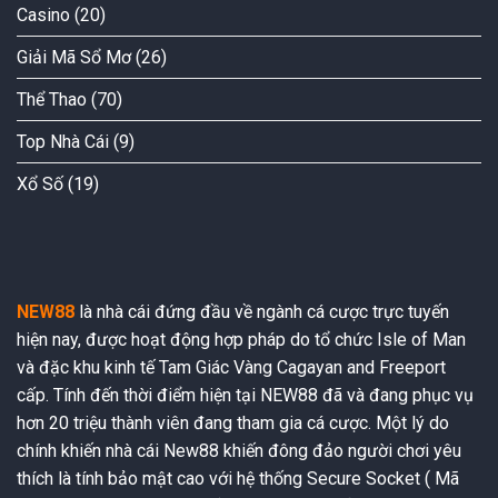
Casino
(20)
vs
Rayo
Valencia:
Vallecano
đang
Giải Mã Sổ Mơ
(26)
diễn
ra!
Thể Thao
(70)
Top Nhà Cái
(9)
Xổ Số
(19)
NEW88
là nhà cái đứng đầu về ngành cá cược trực tuyến
hiện nay, được hoạt động hợp pháp do tổ chức Isle of Man
và đặc khu kinh tế Tam Giác Vàng Cagayan and Freeport
cấp. Tính đến thời điểm hiện tại NEW88 đã và đang phục vụ
hơn 20 triệu thành viên đang tham gia cá cược. Một lý do
chính khiến nhà cái New88 khiến đông đảo người chơi yêu
thích là tính bảo mật cao với hệ thống Secure Socket ( Mã