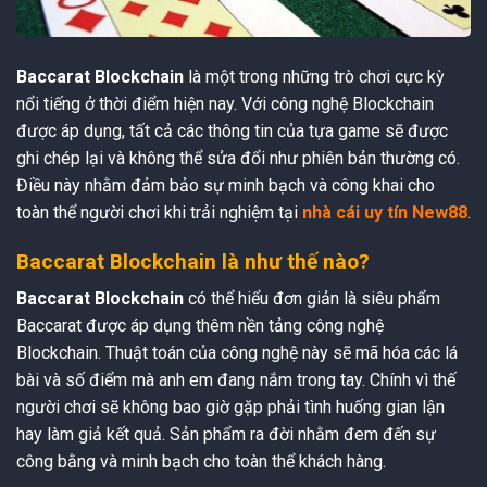
Baccarat Blockchain
là một trong những trò chơi cực kỳ
nổi tiếng ở thời điểm hiện nay. Với công nghệ Blockchain
được áp dụng, tất cả các thông tin của tựa game sẽ được
ghi chép lại và không thể sửa đổi như phiên bản thường có.
Điều này nhằm đảm bảo sự minh bạch và công khai cho
toàn thể người chơi khi trải nghiệm tại
nhà cái uy tín New88
.
Baccarat Blockchain là như thế nào?
Baccarat Blockchain
có thể hiểu đơn giản là siêu phẩm
Baccarat được áp dụng thêm nền tảng công nghệ
Blockchain. Thuật toán của công nghệ này sẽ mã hóa các lá
bài và số điểm mà anh em đang nắm trong tay. Chính vì thế
người chơi sẽ không bao giờ gặp phải tình huống gian lận
hay làm giả kết quả. Sản phẩm ra đời nhằm đem đến sự
công bằng và minh bạch cho toàn thể khách hàng.